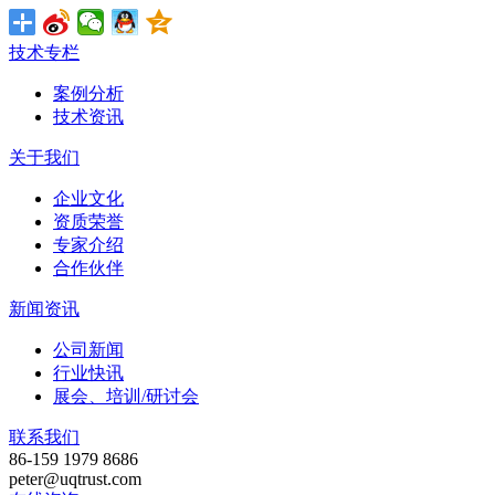
技术专栏
案例分析
技术资讯
关于我们
企业文化
资质荣誉
专家介绍
合作伙伴
新闻资讯
公司新闻
行业快讯
展会、培训/研讨会
联系我们
86-159 1979 8686
peter@uqtrust.com